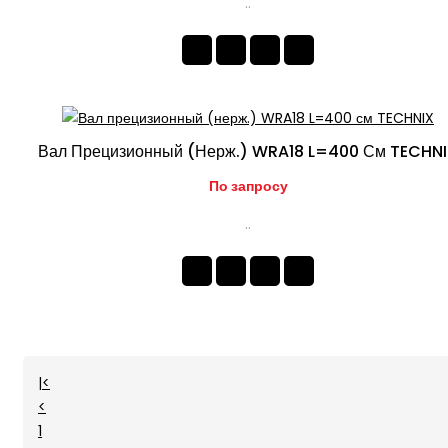
..
Вал Прецизионный (нерж.) WRA18 L=400 См TECHN
По запросу
..
|<
<
1