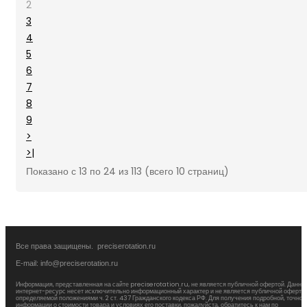
2
3
4
5
6
7
8
9
>
>|
Показано с 13 по 24 из 113 (всего 10 страниц)
Все права защищены. preciserotation.ru
E-mail: info@preciserotation.ru
Информация, представленная на сайте preciserotation.ru, не является публичной офертой. Данны
интернет-ресурс несет исключительно информационный характер и не является публичной офертой
определяемой положениями ч. 2 ст. 437 Гражданского кодекса РФ. Для получения подробной, точной
информации о стоимости товара и условиях его поставки, пожалуйста, обратитесь к нам по