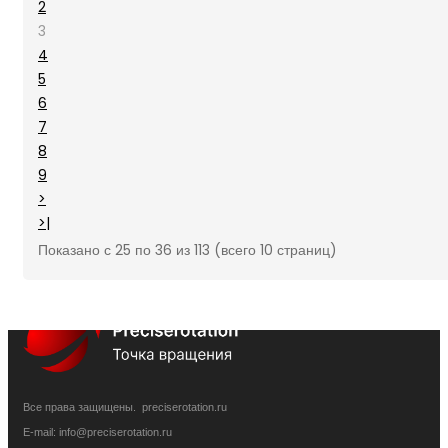
2
3
4
5
6
7
8
9
>
>|
Показано с 25 по 36 из 113 (всего 10 страниц)
Все права защищены. preciserotation.ru
E-mail: info@preciserotation.ru