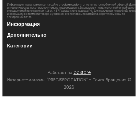
Информация, представленная на сайте preciserotation.ru, не является публичной офертой. Данны
интернет-ресурс несет исключительно информационный характер и не является публичной офертой
определяемой положениями ч. 2 ст. 437 Гражданского кодекса РФ. Для получения подробной, точной
информации о стоимости товара и условиях его поставки, пожалуйста, обратитесь к нам по
электронной почте.
Информация
Дополнительно
Категории
Работает на
ocStore
Интернет-магазин: "PRECISEROTATION" - Точка Вращения ©
2026