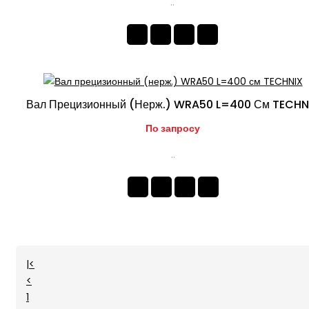
..
Вал Прецизионный (нерж.) WRA50 L=400 См TECHN
По запросу
..
|<
<
1