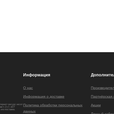
Информация
Дополните
О нас
Производите
Информация о доставке
Партнёрская
Политика обработки персональных
Акции
нтернет-ресурс несет
 ч. 2 ст. 437
 его поставки,
данных
Личный кабин