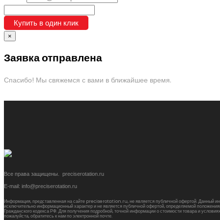
Купить в один клик
×
Заявка отправлена
Спасибо! Мы свяжемся с вами в ближайшее время.
Все права защищены. preciserotation.ru
E-mail: info@preciserotation.ru
Информация, представленная на сайте preciserotation.ru, не является публичной офертой. Данный и
исключительно информационный характер и не является публичной офертой, определяемой положениями
Гражданского кодекса РФ. Для получения подробной, точной информации о стоимости товара и условиях
пожалуйста, обратитесь к нам по электронной почте.