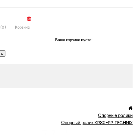
Товаров:
0
(0)
Корзина
(По
Запросу)
Ваша корзина пуста!
ть
Опорные ролики
Опорный ролик KR80-PP TECHNIX