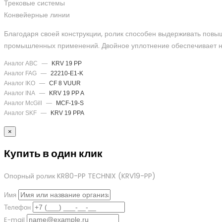
Трековые системы
Конвейерные линии
Благодаря своей конструкции, ролик способен выдерживать повы
промышленных применений. Двойное уплотнение обеспечивает на
Аналог ABC
—
KRV 19 PP
Аналог FAG
—
22210-E1-K
Аналог IKO
—
CF 8 VUUR
Аналог INA
—
KRV 19 PP A
Аналог McGill
—
MCF-19-S
Аналог SKF
—
KRV 19 PPA
×
Купить в один клик
Опорный ролик KR80-PP TECHNIX
(KRV19-PP)
Имя
Телефон
E-mail