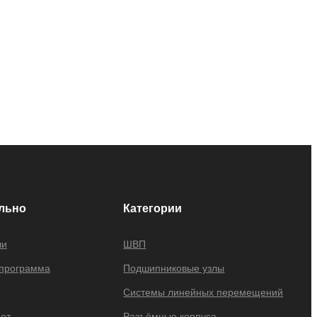
льно
Категории
ли
ШВП
 программа
Подшипниковые узлы
Системы линейных перемещений
ет
Разъёмные корпуса