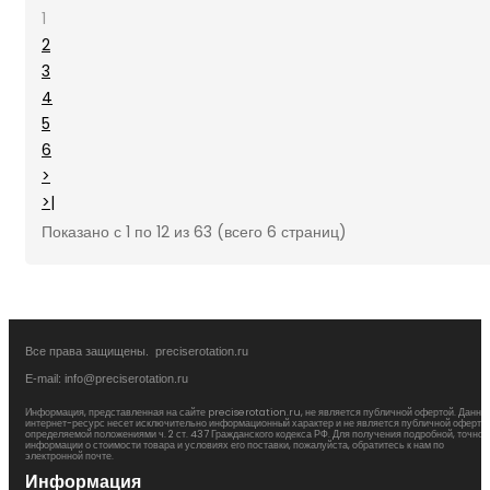
1
2
3
4
5
6
>
>|
Показано с 1 по 12 из 63 (всего 6 страниц)
Все права защищены. preciserotation.ru
E-mail: info@preciserotation.ru
Информация, представленная на сайте preciserotation.ru, не является публичной офертой. Данны
интернет-ресурс несет исключительно информационный характер и не является публичной офертой
определяемой положениями ч. 2 ст. 437 Гражданского кодекса РФ. Для получения подробной, точной
информации о стоимости товара и условиях его поставки, пожалуйста, обратитесь к нам по
электронной почте.
Информация