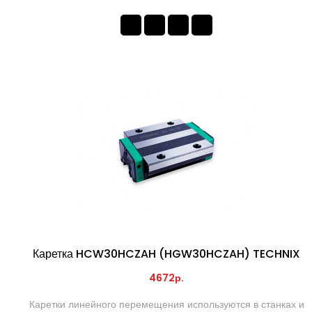
Каретка HCW30HCZAH (HGW30HCZAH) TECHNIX
4672р.
Каретки линейного перемещения используются в станках и