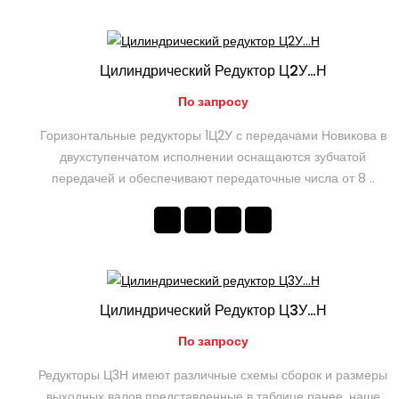
Цилиндрический Редуктор Ц2У…Н
По запросу
Горизонтальные редукторы 1Ц2У с передачами Новикова в
двухступенчатом исполнении оснащаются зубчатой
передачей и обеспечивают передаточные числа от 8 ..
Цилиндрический Редуктор Ц3У…Н
По запросу
Редукторы Ц3Н имеют различные схемы сборок и размеры
выходных валов представленные в таблице ранее, наше