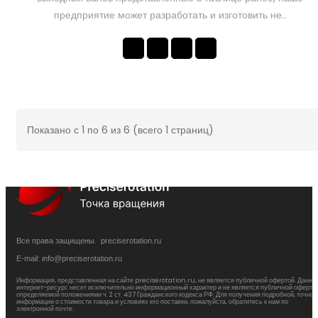
предприятие может разработать и изготовить не..
Показано с 1 по 6 из 6 (всего 1 страниц)
Все права защищены. preciserotation.ru
E-mail: info@preciserotation.ru
Информация, представленная на сайте preciserotation.ru, не является публичной офертой. Данны
интернет-ресурс несет исключительно информационный характер и не является публичной офертой
определяемой положениями ч. 2 ст. 437 Гражданского кодекса РФ. Для получения подробной, точной
информации о стоимости товара и условиях его поставки, пожалуйста, обратитесь к нам по
электронной почте.