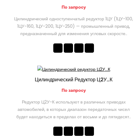
По запросу
Цилиндрический одноступенчатый редуктор 1ЦУ (1ЦУ-100,
1ЦУ-160, 1ЦУ-200, 1ЦУ-250) — промышленный привод,
предназначенный для изменения угловых скоросте..
Цилиндрический Редуктор Ц2У…К
По запросу
Редуктор Ц2У-К используют в различных приводах
автомобилей, в которых диапазон передаточных чисел
будет находиться в пределах от восьми и до пятидесят..