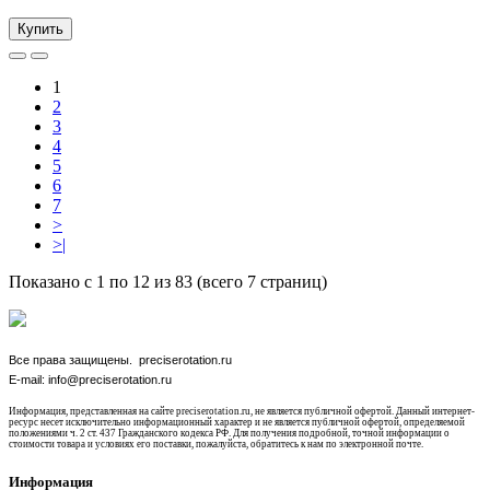
Купить
1
2
3
4
5
6
7
>
>|
Показано с 1 по 12 из 83 (всего 7 страниц)
Все права защищены. preciserotation.ru
E-mail: info@preciserotation.ru
Информация, представленная на сайте preciserotation.ru, не является публичной офертой. Данный интернет-
ресурс несет исключительно информационный характер и не является публичной офертой, определяемой
положениями ч. 2 ст. 437 Гражданского кодекса РФ. Для получения подробной, точной информации о
стоимости товара и условиях его поставки, пожалуйста, обратитесь к нам по электронной почте.
Информация