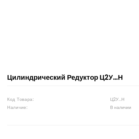
Цилиндрический Редуктор Ц2У…Н
Код Товара:
Ц2У…Н
Наличие:
В наличии