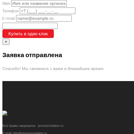
Имя
Телефон
E-mail
Купить в один клик
×
Заявка отправлена
Спасибо! Мы свяжемся с вами в ближайшее время.
Все права защищены. preciserotation.ru
E-mail: info@preciserotation.ru