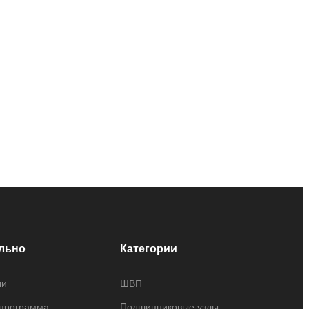
льно
Категории
ли
ШВП
 программа
Подшипниковые узлы