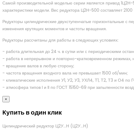
Самой производительной моделью серии является привод 1Ц2Н-5
характеристики модели. Вес редуктора Ц2Н-500 составляет 2100 к
Редукторы цилиндрические двухступенчатые горизонтальные с 
изменения крутящих моментов и частоты вращения.
Редукторы рассчитаны для работы в следующих условиях:
- работа длительная до 24 ч. в сутки или с периодическими остан
- работа в непрерывном и повторно-кратковременном режимах, н
- вращение валов в любую сторону;
- частота вращения входного вала не превышает 1500 об/мин;
- климатические исполнения У1, У2, У3, УХЛ4, Т1, Т2, Т3 и О4 по 
- атмосфера типов I и II по ГОСТ 15150-69 при запыленности возд
×
Купить в один клик
Цилиндрический редуктор Ц2У…Н
(Ц2У…Н)