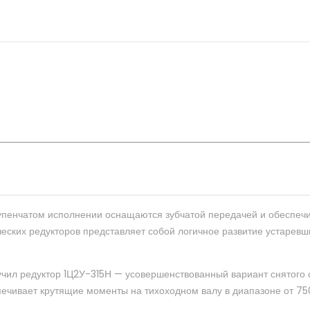
упенчатом исполнении оснащаются зубчатой передачей и обеспечи
ических редукторов представляет собой логичное развитие устаре
л редуктор 1Ц2У-315Н — усовершенствованный вариант снятого с 
печивает крутящие моменты на тихоходном валу в диапазоне от 75