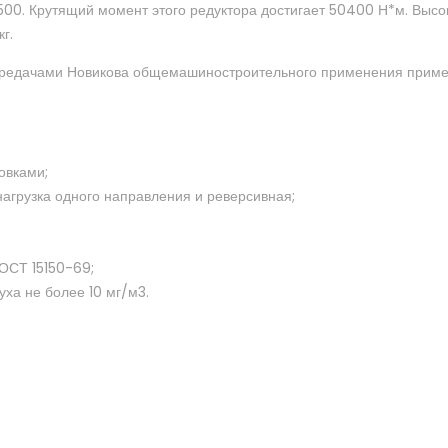
00. Крутящий момент этого редуктора достигает 50400 Н*м. Высо
г.
передачами Новикова общемашиностроительного применения приме
овками;
агрузка одного направления и реверсивная;
ГОСТ 15150-69;
уха не более 10 мг/м3.