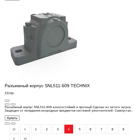
Разъемный корпус SNL511-609 TECHNIX
3114р.
Разъёмный корпус SNL511-609 износостойкий и прочный.Сделан из литого чугуна.
Защищен от попадания инородных предметов системой уплотнителей. Самоустан..
Купить
|<
<
1
2
3
4
5
6
7
8
9
>
>|