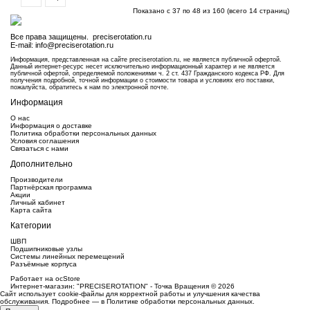
Показано с 37 по 48 из 160 (всего 14 страниц)
Все права защищены. preciserotation.ru
E-mail: info@preciserotation.ru
Информация, представленная на сайте preciserotation.ru, не является публичной офертой.
Данный интернет-ресурс несет исключительно информационный характер и не является
публичной офертой, определяемой положениями ч. 2 ст. 437 Гражданского кодекса РФ. Для
получения подробной, точной информации о стоимости товара и условиях его поставки,
пожалуйста, обратитесь к нам по электронной почте.
Информация
О нас
Информация о доставке
Политика обработки персональных данных
Условия соглашения
Связаться с нами
Дополнительно
Производители
Партнёрская программа
Акции
Личный кабинет
Карта сайта
Категории
ШВП
Подшипниковые узлы
Системы линейных перемещений
Разъёмные корпуса
Работает на
ocStore
Интернет-магазин: "PRECISEROTATION" - Точка Вращения © 2026
Сайт использует cookie-файлы для корректной работы и улучшения качества
обслуживания. Подробнее — в
Политике обработки персональных данных
.