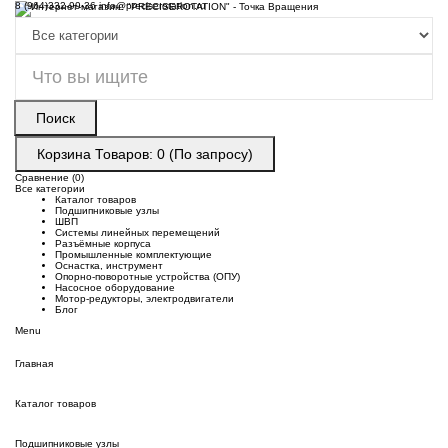
8 (964)332-99-36
info@preciserotation.ru
Поиск
Корзина
Товаров: 0 (По запросу)
Сравнение (0)
Все категории
Каталог товаров
Подшипниковые узлы
ШВП
Системы линейных перемещений
Разъёмные корпуса
Промышленные комплектующие
Оснастка, инструмент
Опорно-поворотные устройства (ОПУ)
Насосное оборудование
Мотор-редукторы, электродвигатели
Блог
Menu
Главная
Каталог товаров
Подшипниковые узлы