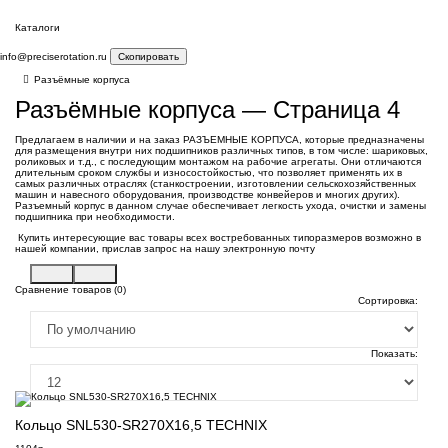
Каталоги
info@preciserotation.ru
Скопировать
Разъёмные корпуса
Разъёмные корпуса — Страница 4
Предлагаем в наличии и на заказ РАЗЪЕМНЫЕ КОРПУСА, которые предназначены
для размещения внутри них подшипников различных типов, в том числе: шариковых,
роликовых и т.д., с последующим монтажом на рабочие агрегаты. Они отличаются
длительным сроком службы и износостойкостью, что позволяет применять их в
самых различных отраслях (станкостроении, изготовлении сельскохозяйственных
машин и навесного оборудования, производстве конвейеров и многих других).
Разъемный корпус в данном случае обеспечивает легкость ухода, очистки и замены
подшипника при необходимости.
Купить интересующие вас товары всех востребованных типоразмеров возможно в
нашей компании, прислав запрос на нашу электронную почту
Сравнение товаров (0)
Сортировка:
Показать:
Кольцо SNL530-SR270X16,5 TECHNIX