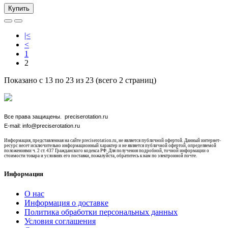
Купить
|<
<
1
2
Показано с 13 по 23 из 23 (всего 2 страниц)
Все права защищены. preciserotation.ru
E-mail: info@preciserotation.ru
Информация, представленная на сайте preciserotation.ru, не является публичной офертой. Данный интернет-
ресурс несет исключительно информационный характер и не является публичной офертой, определяемой
положениями ч. 2 ст. 437 Гражданского кодекса РФ. Для получения подробной, точной информации о
стоимости товара и условиях его поставки, пожалуйста, обратитесь к нам по электронной почте.
Информация
О нас
Информация о доставке
Политика обработки персональных данных
Условия соглашения