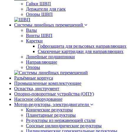
Гайки ШВП
Держатели для гаек
Опоры ШВП
Системы линейных перемещений
Валы
Винты ШВП
Каретки
Гофрозащита для рельсовых направляющих
Смазочные картриджи для направляющих
Линейные подшипники
Направляющие
Опоры
Разъёмные корпуса
Промышленные комплектующие
Оснастка, инструмент
Опорно-поворотные устройства (ОПУ)
Насосное оборудование
Мотор-редукторы, электродвигатели
Конические редукторы
Планетарные редукторы
Редукторы из нержавеющей стали
Соосные цилиндрические редукторы
Цилиндрические горизонтальные редукторы