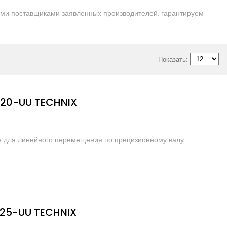
ми поставщиками заявленных производителей, гарантируем
Показать:
R20-UU TECHNIX
н для линейного перемещения по прецизионному валу
R25-UU TECHNIX