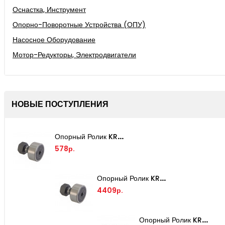
Оснастка, Инструмент
Опорно-Поворотные Устройства (ОПУ)
Насосное Оборудование
Мотор-Редукторы, Электродвигатели
НОВЫЕ ПОСТУПЛЕНИЯ
Опорный Ролик KRV16-PP TECHNIX
578р.
Опорный Ролик KR80-PP TECHNIX
4409р.
Опорный Ролик KR52-PP TECHNIX