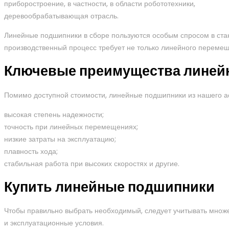
приборостроение, в частности, в области робототехники,
деревообрабатывающая отрасль.
Линейные подшипники в сборе пользуются особым спросом в станк
производственный процесс требует не только линейного перемещ
Ключевые преимущества линей
Помимо доступной стоимости, линейные подшипники из нашего 
высокая степень надежности;
точность при линейных перемещениях;
низкие затраты на эксплуатацию;
плавность хода;
стабильная работа при высоких скоростях и другие.
Купить линейные подшипники
Чтобы правильно выбрать необходимый, следует учитывать множес
и эксплуатационные условия.