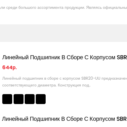
ли среди большого ассортимента продукции. Являясь официальны
Линейный Подшипник В Сборе С Корпусом SB
644р.
Линейный подшипник в сборе с корпусом SBR20-UU предназначе
соответствующего диаметра. Конструкция под..
Линейный Подшипник В Сборе С Корпусом SB