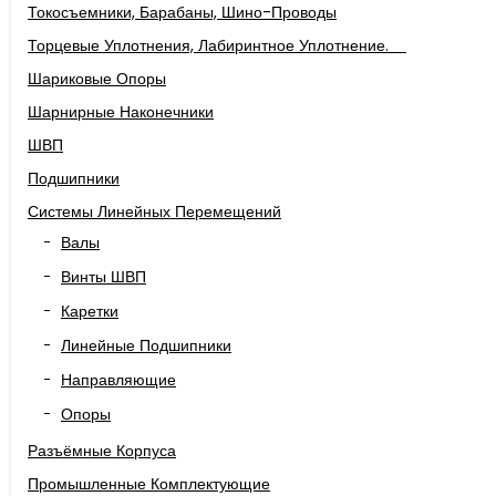
Токосъемники, Барабаны, Шино-Проводы
Торцевые Уплотнения, Лабиринтное Уплотнение.
Шариковые Опоры
Шарнирные Наконечники
ШВП
Подшипники
Системы Линейных Перемещений
Валы
Винты ШВП
Каретки
Линейные Подшипники
Направляющие
Опоры
Разъёмные Корпуса
Промышленные Комплектующие