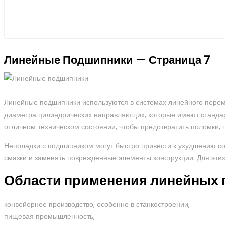
Линейные Подшипники — Страница 7
Линейные подшипники используются в системах линейного перем
диаметра цилиндрических направляющих, которые имеют стандартн
отличном техническом состоянии, чтобы предотвратить поломки, 
Неполадки с подшипником могут быстро привести к ухудшению с
смазки и заменять поврежденные элементы конструкции. Для эти
Области применения линейных 
конвейерное производство, особенно в станкостроении,
пищевая промышленность,