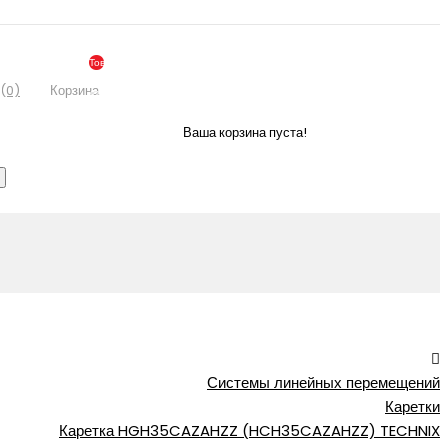
Товаров:
0
(0)
Корзина
(По
Запросу)
Ваша корзина пуста!
Системы линейных перемещений
Каретки
Каретка HGH35CAZAHZZ (HCH35CAZAHZZ) TECHNIX