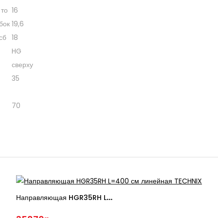
 то
16
бок
19,6
сб
18
HG
сверху
35
70
Направляющая HGR35RH L=400 См Линейная TECHNIX