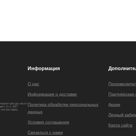
Информация
Дополните
О нас
Производите
Информация о доставке
Партнёрская
Политика обработки персональных
Акции
нтернет-ресурс несет
 ч. 2 ст. 437
 его поставки,
данных
Личный кабин
Условия соглашения
Карта сайта
Связаться с нами