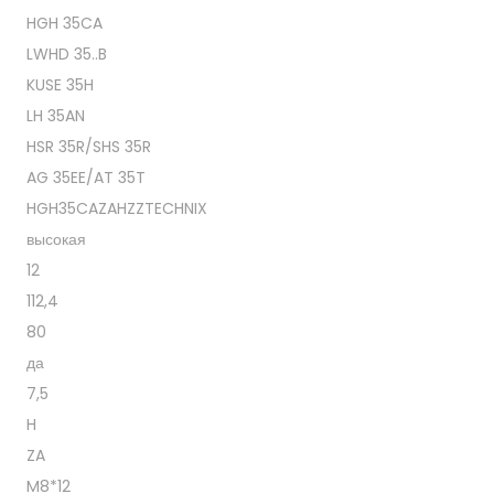
HGH 35CA
LWHD 35..B
KUSE 35H
LH 35AN
HSR 35R/SHS 35R
AG 35EE/AT 35T
HGH35CAZAHZZTECHNIX
высокая
12
112,4
80
да
7,5
H
ZA
M8*12