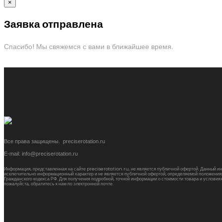
×
Заявка отправлена
Спасибо! Мы свяжемся с вами в ближайшее время.
Все права защищены. preciserotation.ru
E-mail: info@preciserotation.ru
Информация, представленная на сайте preciserotation.ru, не является публичной офертой. Данный и
исключительно информационный характер и не является публичной офертой, определяемой положениями
Гражданского кодекса РФ. Для получения подробной, точной информации о стоимости товара и условиях
пожалуйста, обратитесь к нам по электронной почте.