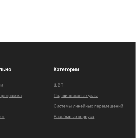
льно
Категории
ли
ШВП
 программа
Подшипниковые узлы
Системы линейных перемещений
ет
Разъёмные корпуса