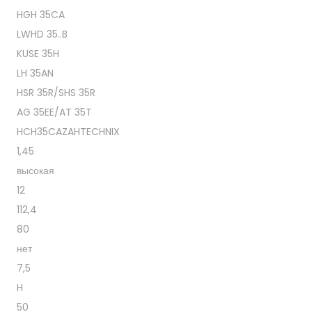
HGH 35CA
LWHD 35..B
KUSE 35H
LH 35AN
HSR 35R/SHS 35R
AG 35EE/AT 35T
HCH35CAZAHTECHNIX
1,45
высокая
12
112,4
80
нет
7,5
H
50