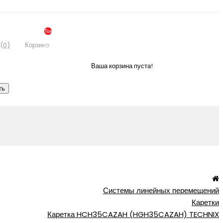
Товаров:
0
(0)
Корзина
(По
Запросу)
Ваша корзина пуста!
ть
Системы линейных перемещений
Каретки
Каретка HCH35CAZAH (HGH35CAZAH) TECHNIX