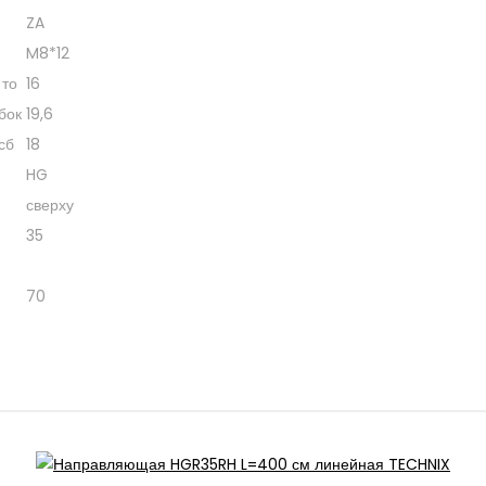
ZA
M8*12
 то
16
бок
19,6
сб
18
HG
сверху
35
70