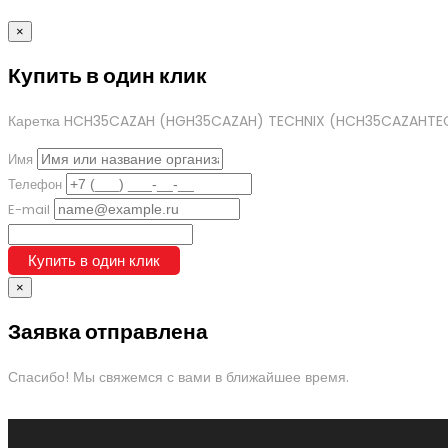
×
Купить в один клик
Каретка HCH35CAZAH (HGH35CAZAH) TECHNIX
(HCH35CAZAHTE
Имя
Телефон
E-mail
Купить в один клик
×
Заявка отправлена
Спасибо! Мы свяжемся с вами в ближайшее время.