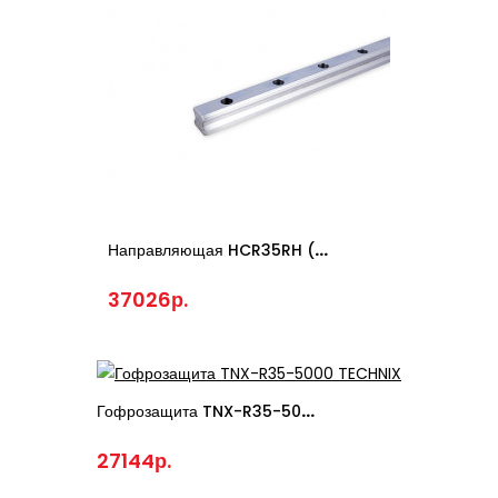
Направляющая HCR35RH (HGR35RH) L=400 См Линейная TECHNIX
37026р.
Гофрозащита TNX-R35-5000 TECHNIX
27144р.