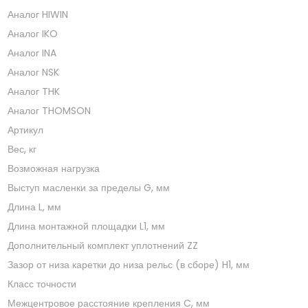
Аналог HIWIN
Аналог IKO
Аналог INA
Аналог NSK
Аналог THK
Аналог THOMSON
Артикул
Вес, кг
Возможная нагрузка
Выступ масленки за пределы G, мм
Длина L, мм
Длина монтажной площадки L1, мм
Дополнительный комплект уплотнений ZZ
Зазор от низа каретки до низа рельс (в сборе) H1, мм
Класс точности
Межцентровое расстояние крепления C, мм