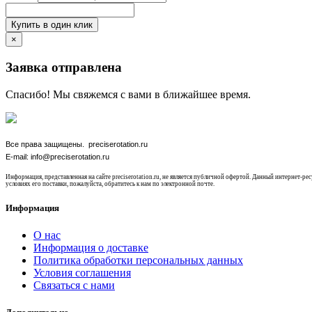
Купить в один клик
×
Заявка отправлена
Спасибо! Мы свяжемся с вами в ближайшее время.
Все права защищены. preciserotation.ru
E-mail: info@preciserotation.ru
Информация, представленная на сайте preciserotation.ru, не является публичной офертой. Данный интернет-
условиях его поставки, пожалуйста, обратитесь к нам по электронной почте.
Информация
О нас
Информация о доставке
Политика обработки персональных данных
Условия соглашения
Связаться с нами