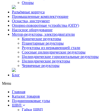
Опоры
Разъёмные корпуса
Промышленные комплектующие
Оснастка, инструмент
Опорно-поворотные устройства (ОПУ)
Насосное оборудование
Мотор-редукторы, электродвигатели
Конические редукторы
Планетарные редукторы
Редукторы из нержавеющей стали
Соосные цилиндрические редукторы
Цилиндрические горизонтальные редукторы
Цилиндрические редукторы
Червячные редукторы
Блог
Menu
Главная
Каталог товаров
Подшипниковые узлы
ШВП
Гайки ШВП