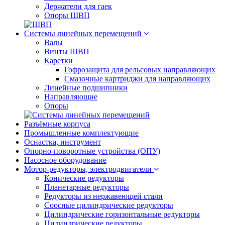
Держатели для гаек
Опоры ШВП
Системы линейных перемещений
Валы
Винты ШВП
Каретки
Гофрозащита для рельсовых направляющих
Смазочные картриджи для направляющих
Линейные подшипники
Направляющие
Опоры
Разъёмные корпуса
Промышленные комплектующие
Оснастка, инструмент
Опорно-поворотные устройства (ОПУ)
Насосное оборудование
Мотор-редукторы, электродвигатели
Конические редукторы
Планетарные редукторы
Редукторы из нержавеющей стали
Соосные цилиндрические редукторы
Цилиндрические горизонтальные редукторы
Цилиндрические редукторы