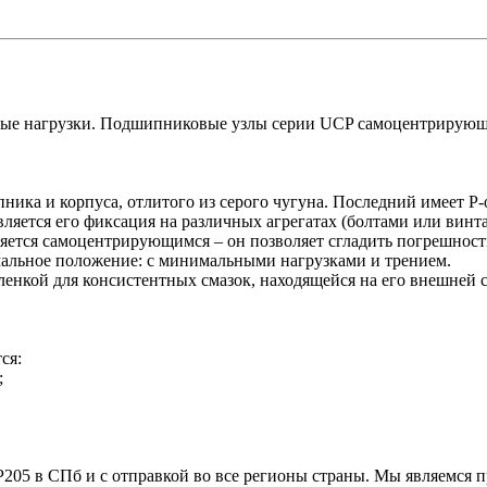
ые нагрузки. Подшипниковые узлы серии UCP самоцентрирующи
ка и корпуса, отлитого из серого чугуна. Последний имеет Р
ляется его фиксация на различных агрегатах (болтами или винта
яется самоцентрирующимся – он позволяет сгладить погрешност
мальное положение: с минимальными нагрузками и трением.
енкой для консистентных смазок, находящейся на его внешней с
ся:
;
P205 в СПб и с отправкой во все регионы страны. Мы являемс