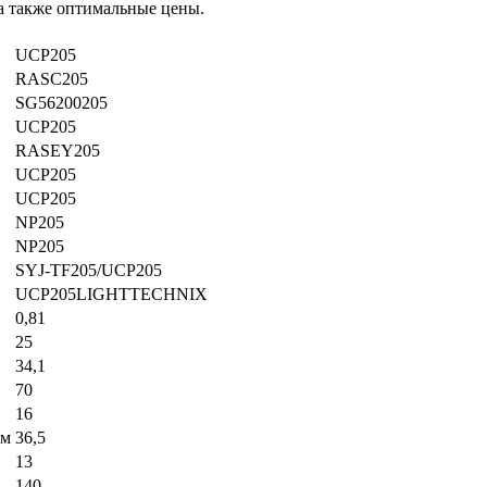
а также оптимальные цены.
UCP205
RASC205
SG56200205
UCP205
RASEY205
UCP205
UCP205
NP205
NP205
SYJ-TF205/UCP205
UCP205LIGHTTECHNIX
0,81
25
34,1
70
16
мм
36,5
13
140