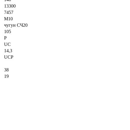
13300
7457
М10
чугун СЧ20
105
P
UC
14,3
UCP
38
19