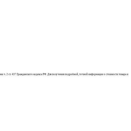
ми ч. 2 ст. 437 Гражданского кодекса РФ. Для получения подробной, точной информации о стоимости товара и