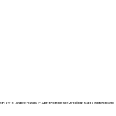
ми ч. 2 ст. 437 Гражданского кодекса РФ. Для получения подробной, точной информации о стоимости товара и