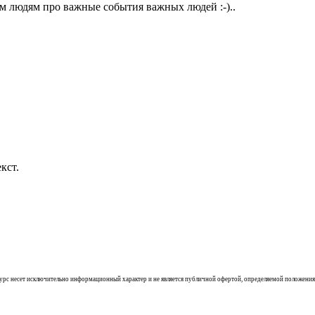
м людям про важные события важных людей :-)..
кст.
ресурс несет исключительно информационный характер и не является публичной офертой, определяемой положения