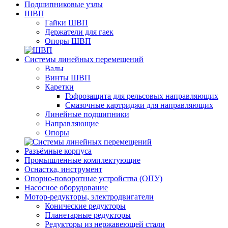
Подшипниковые узлы
ШВП
Гайки ШВП
Держатели для гаек
Опоры ШВП
Системы линейных перемещений
Валы
Винты ШВП
Каретки
Гофрозащита для рельсовых направляющих
Смазочные картриджи для направляющих
Линейные подшипники
Направляющие
Опоры
Разъёмные корпуса
Промышленные комплектующие
Оснастка, инструмент
Опорно-поворотные устройства (ОПУ)
Насосное оборудование
Мотор-редукторы, электродвигатели
Конические редукторы
Планетарные редукторы
Редукторы из нержавеющей стали