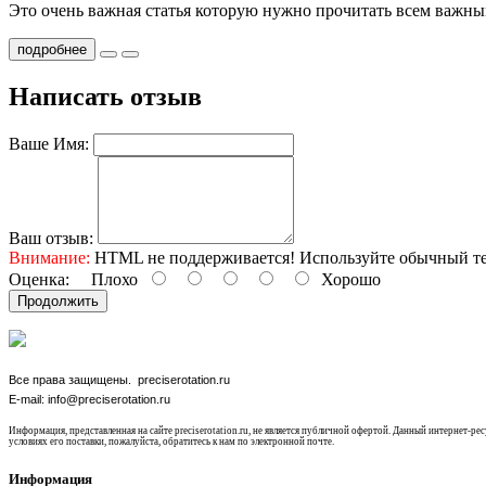
Это очень важная статья которую нужно прочитать всем важны
подробнее
Написать отзыв
Ваше Имя:
Ваш отзыв:
Внимание:
HTML не поддерживается! Используйте обычный те
Оценка:
Плохо
Хорошо
Продолжить
Все права защищены. preciserotation.ru
E-mail: info@preciserotation.ru
Информация, представленная на сайте preciserotation.ru, не является публичной офертой. Данный интернет-
условиях его поставки, пожалуйста, обратитесь к нам по электронной почте.
Информация