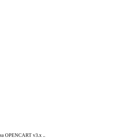
на OPENCART v3.x ..